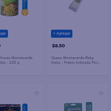
gar
Agregar
9
$8.50
ñones Monteverde
Queso Monteverde Baby
os - 220 g
Swiss - Precio Indicado Por
Libra (454 g)