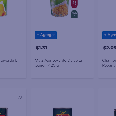
Agregar
Agre
$1.31
$2.0
teverde En
Maiz Monteverde Dulce En
Champi
Gano - 425 g
Rebanad