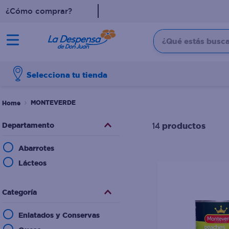
¿Cómo comprar?
¿Qué estás buscan
TÉRMINOS MÁS BUSCADO
Selecciona tu tienda
1
.
cafe
2
.
pampers
MONTEVERDE
3
.
cerveza
Departamento
productos
14
4
.
papel higiénico
Abarrotes
5
.
shampoo
Lácteos
6
.
dove
7
.
leche
Categoría
8
.
aceite
Enlatados y Conservas
9
.
garnier