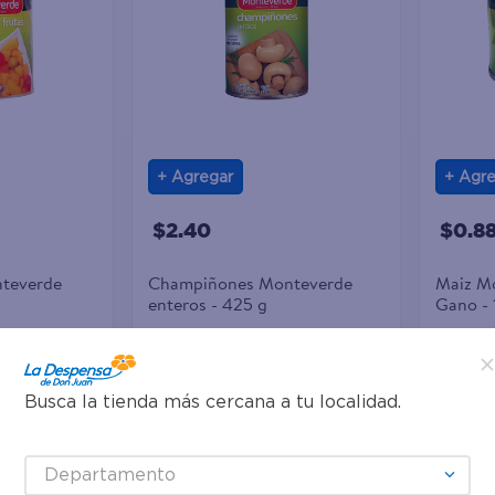
Agregar
Agre
$2.40
$0.8
nteverde
Champiñones Monteverde
Maiz Mo
enteros - 425 g
Gano - 
Busca la tienda más cercana a tu localidad.
Departamento