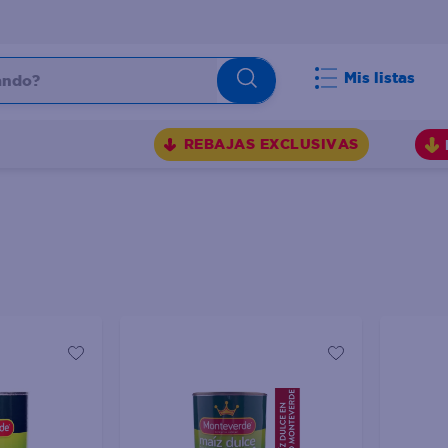
do?
Mis listas
S
REBAJAS EXCLUSIVAS