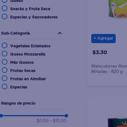
Queso
10
.
desodorante
Snacks y Fruta Seca
Especias y Sazonadores
Sub-Categoría
Agregar
Vegetales Enlatados
$3.30
Queso Mozzarella
Más Quesos
Melocotones Mon
Mitades - 820 g
Frutas Secas
Frutas en Almíbar
Especias
Rangos de precio
$0.00
–
$10.00