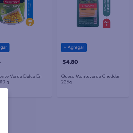
gar
Agregar
8
$4.80
nte Verde Dulce En
Queso Monteverde Cheddar
110 g
226g