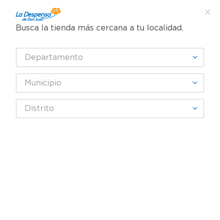
Busca la tienda más cercana a tu localidad.
¿Qué estás buscando?
Departamento
TÉRMINOS MÁS BUSCADOS
SELECCIONA TU TIENDA
1
.
cafe
Municipio
2
.
pampers
MONTE VERDE
Distrito
3
.
cerveza
4
.
papel higiénico
Fecha De Release
Filtrar
5
.
shampoo
6
.
dove
productos
9
7
.
leche
8
.
aceite
9
.
garnier