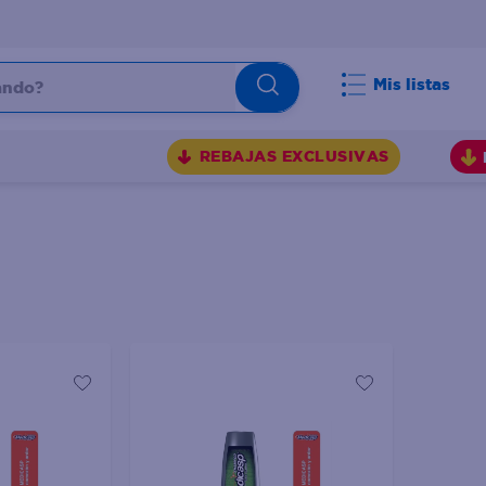
do?
Mis listas
S
REBAJAS EXCLUSIVAS