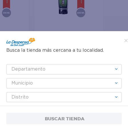
Agregar
Busca la tienda más cercana a tu localidad.
$21.05
p para
Shampoo Medicasp para
Departamento
 130 ml
eliminar la caspa- 400 ml
Municipio
Distrito
BUSCAR TIENDA