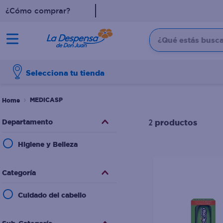
¿Cómo comprar?
¿Qué estás buscan
TÉRMINOS MÁS BUSCADO
Selecciona tu tienda
1
.
cafe
2
.
pampers
MEDICASP
3
.
cerveza
Departamento
productos
2
4
.
papel higiénico
Higiene y Belleza
5
.
shampoo
6
.
dove
Categoría
7
.
leche
Cuidado del cabello
8
.
aceite
9
.
garnier