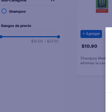
Sub-Categoría
10
.
desodorante
Shampoo
Rangos de precio
Agregar
$10.00
–
$21.00
$10.90
Shampoo Medicas
eliminar la caspa-