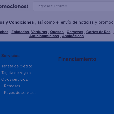
romociones!
os y Condiciones
, así como el envío de noticias y promo
eches
,
Enlatados
,
Verduras
,
Quesos
,
Cervezas
,
Cortes de Res
,
Antihistamínicos
,
Analgésicos
.
Servicios
Financiamiento
Tarjeta de crédito
Tarjeta de regalo
Otros servicios:
- Remesas
- Pagos de servicios