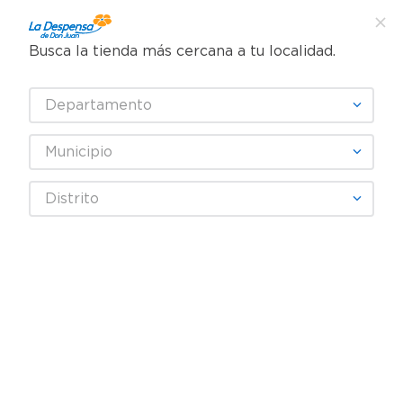
Busca la tienda más cercana a tu localidad.
¿Qué estás buscando?
Departamento
TÉRMINOS MÁS BUSCADOS
SELECCIONA TU TIENDA
1
.
cafe
Municipio
2
.
pampers
MAS COLOR
Distrito
3
.
cerveza
4
.
papel higiénico
Fecha De Release
Filtrar
5
.
shampoo
6
.
dove
productos
10
7
.
leche
8
.
aceite
9
.
garnier