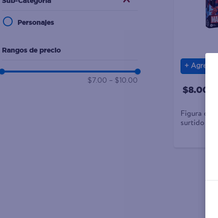
Sub-Categoría
10
.
aceite
Personajes
Rangos de precio
Agrega
$7.00
–
$10.00
$8.00
Figura de 
surtido