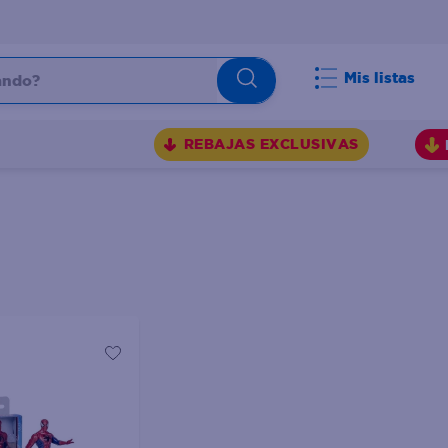
do?
Mis listas
S
REBAJAS EXCLUSIVAS