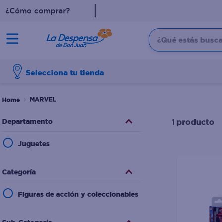
¿Cómo comprar?
¿Qué estás buscan
TÉRMINOS MÁS BUSCADO
Selecciona tu tienda
1
.
cafe
2
.
pampers
MARVEL
3
.
cerveza
Departamento
producto
1
4
.
papel higiénico
Juguetes
5
.
shampoo
6
.
dove
Categoría
7
.
leche
Figuras de acción y coleccionables
8
.
onduladas
9
.
garnier