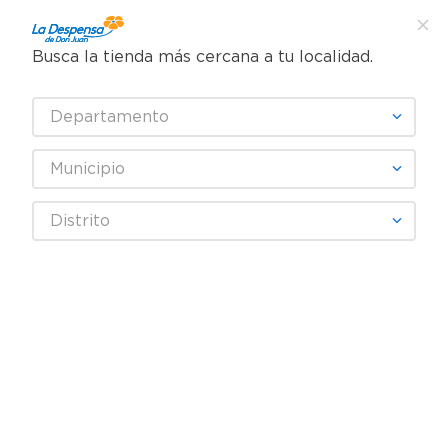
Busca la tienda más cercana a tu localidad.
¿Qué estás buscando?
Departamento
TÉRMINOS MÁS BUSCADOS
SELECCIONA TU TIENDA
1
.
cafe
Municipio
2
.
pampers
MARINELA
Distrito
3
.
cerveza
4
.
papel higiénico
Fecha De Release
Filtrar
5
.
shampoo
6
.
dove
productos
12
7
.
leche
8
.
aceite
REBAJA
9
.
garnier