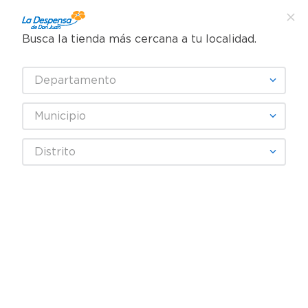
Busca la tienda más cercana a tu localidad.
¿Qué estás buscando?
Departamento
TÉRMINOS MÁS BUSCADOS
SELECCIONA TU TIENDA
1
.
cafe
Municipio
2
.
pampers
LINEA BELLA
Distrito
3
.
cerveza
4
.
papel higiénico
Fecha De Release
Filtrar
5
.
shampoo
6
.
dove
producto
1
7
.
leche
8
.
aceite
9
.
garnier