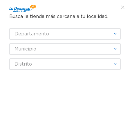
Busca la tienda más cercana a tu localidad.
Departamento
Municipio
Distrito
$1.25
$1.75
Frijol Negro La Chula
Frijol La Chula Molidos
Receta Criolla - 800 g
Rojo - 1362 g