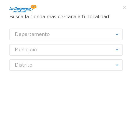
Busca la tienda más cercana a tu localidad.
¿Qué estás buscando?
Departamento
TÉRMINOS MÁS BUSCADOS
SELECCIONA TU TIENDA
1
.
cafe
Municipio
2
.
pampers
Distrito
3
.
cerveza
Fecha De Release
4
.
papel higiénico
5
.
shampoo
productos
0
6
.
dove
7
.
leche
OOPS!
8
.
garnier
9
.
aceite