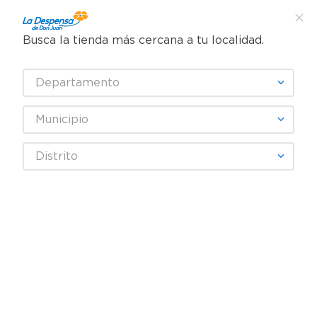
Busca la tienda más cercana a tu localidad.
¿Qué estás buscando?
Departamento
TÉRMINOS MÁS BUSCADOS
SELECCIONA TU TIENDA
1
.
cafe
Municipio
2
.
pampers
Distrito
3
.
cerveza
Fecha De Release
4
.
papel higiénico
5
.
shampoo
productos
0
6
.
dove
7
.
leche
OOPS!
8
.
aceite
9
.
garnier