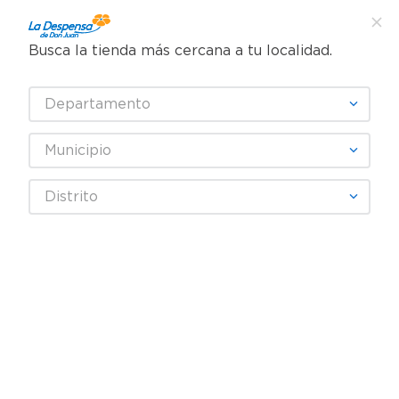
Busca la tienda más cercana a tu localidad.
¿Qué estás buscando?
Departamento
TÉRMINOS MÁS BUSCADOS
SELECCIONA TU TIENDA
1
.
cafe
Municipio
2
.
pampers
KLEENEX
Distrito
3
.
cerveza
4
.
papel higiénico
Fecha De Release
Filtrar
5
.
shampoo
6
.
dove
productos
9
7
.
leche
8
.
aceite
9
.
garnier