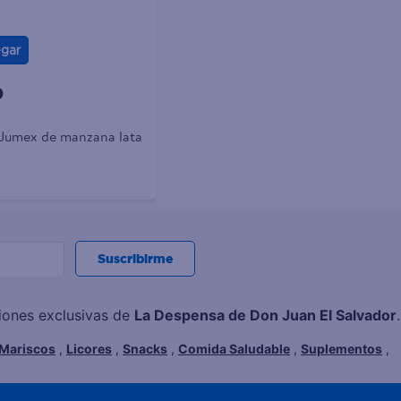
gar
0
Jumex de manzana lata
Suscribirme
ciones exclusivas de
La Despensa de Don Juan El Salvador
.
Mariscos
,
Licores
,
Snacks
,
Comida Saludable
,
Suplementos
,