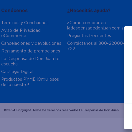
Conócenos
¿Necesitás ayuda?
Términos y Condiciones
¿Cómo comprar en 
ladespensadedonjuan.com.sv?
Aviso de Privacidad  
eCommerce 
Preguntas frecuentes
Cancelaciones y devoluciones
Contáctanos al 800-22000-
722
Reglamento de promociones
La Despensa de Don Juan te 
escucha
Catálogo Digital
Productos PYME ¡Orgullosos 
de lo nuestro!
© 2024 Copyright. Todos los derechos reservados La Despensa de Don Juan.