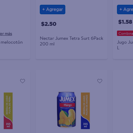
Agregar
Agre
$1.58
$2.50
Combina 
Nectar Jumex Tetra Surt 6Pack
 melocotón
Jugo Ju
200 ml
L