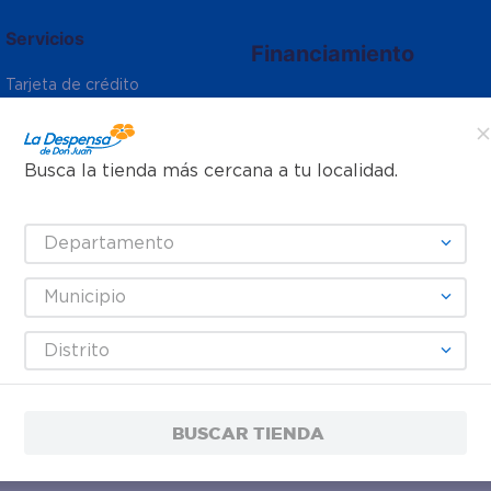
Servicios
Financiamiento
Tarjeta de crédito
Tarjeta de regalo
Otros servicios:
Busca la tienda más cercana a tu localidad.
- Remesas
- Pagos de servicios
Departamento
Municipio
Distrito
BUSCAR TIENDA