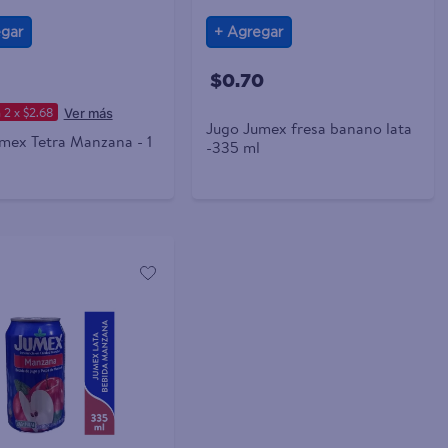
gar
Agregar
$0.70
2 x $2.68
Jugo Jumex fresa banano lata
mex Tetra Manzana - 1
-335 ml