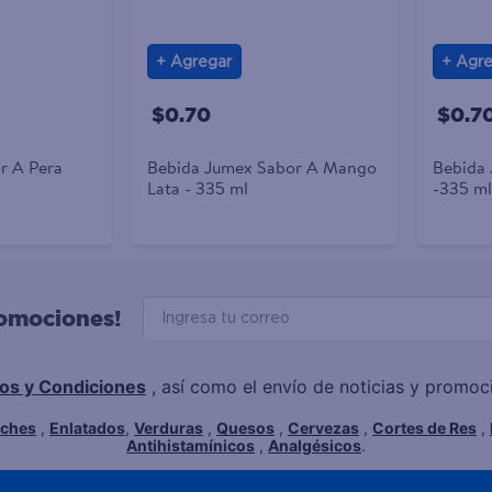
Agregar
Agre
$0.70
$0.7
r A Pera
Bebida Jumex Sabor A Mango
Bebida 
Lata - 335 ml
-335 ml
romociones!
os y Condiciones
, así como el envío de noticias y promo
eches
,
Enlatados
,
Verduras
,
Quesos
,
Cervezas
,
Cortes de Res
,
Antihistamínicos
,
Analgésicos
.