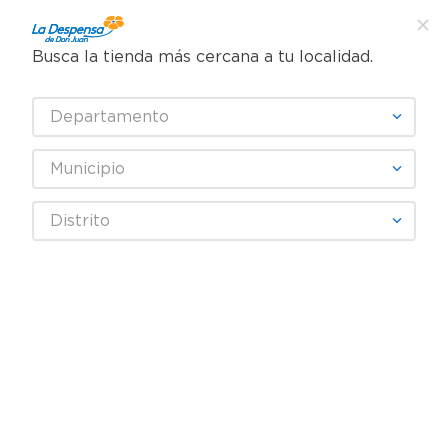
Busca la tienda más cercana a tu localidad.
¿Qué estás buscando?
Departamento
TÉRMINOS MÁS BUSCADOS
SELECCIONA TU TIENDA
1
.
cafe
Municipio
2
.
pampers
Distrito
3
.
cerveza
4
.
papel higiénico
5
.
shampoo
6
.
dove
7
.
leche
8
.
aceite
9
.
garnier