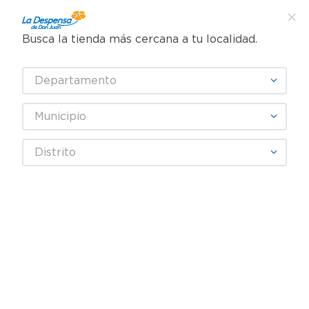
Busca la tienda más cercana a tu localidad.
¿Qué estás buscando?
Departamento
TÉRMINOS MÁS BUSCADOS
SELECCIONA TU TIENDA
1
.
cafe
Municipio
2
.
pampers
JOHNNIE WALKER
Distrito
3
.
cerveza
4
.
papel higiénico
Fecha De Release
Filtrar
5
.
shampoo
6
.
dove
productos
4
7
.
leche
8
.
aceite
9
.
garnier