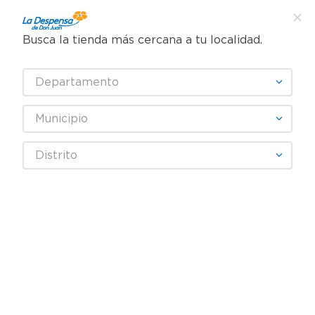
Busca la tienda más cercana a tu localidad.
¿Qué estás buscando?
Departamento
TÉRMINOS MÁS BUSCADOS
SELECCIONA TU TIENDA
1
.
cafe
Municipio
2
.
pampers
INTERCAMPO
Distrito
3
.
cerveza
4
.
papel higiénico
Fecha De Release
Filtrar
5
.
shampoo
6
.
dove
producto
1
7
.
leche
8
.
aceite
9
.
garnier