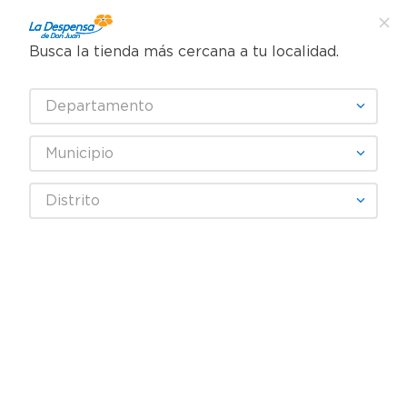
Busca la tienda más cercana a tu localidad.
¿Qué estás buscando?
Departamento
TÉRMINOS MÁS BUSCADOS
SELECCIONA TU TIENDA
1
.
cafe
Municipio
2
.
pampers
HUEVO FRESCO
Distrito
3
.
cerveza
4
.
papel higiénico
Fecha De Release
Filtrar
5
.
shampoo
6
.
dove
productos
4
7
.
leche
8
.
aceite
9
.
garnier