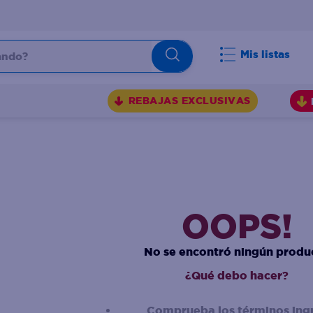
do?
Mis listas
S
REBAJAS EXCLUSIVAS
OOPS!
No se encontró ningún produ
¿Qué debo hacer?
Comprueba los términos ing