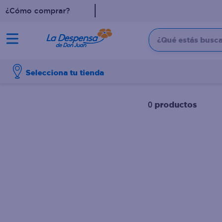
¿Cómo comprar?
¿Qué estás buscan
TÉRMINOS MÁS BUSCADO
Selecciona tu tienda
1
.
cafe
2
.
pampers
productos
0
3
.
cerveza
4
.
papel higiénico
5
.
shampoo
6
.
dove
7
.
leche
8
.
aceite
9
.
garnier