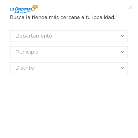
Busca la tienda más cercana a tu localidad.
¿Qué estás buscando?
Departamento
TÉRMINOS MÁS BUSCADOS
SELECCIONA TU TIENDA
1
.
cafe
Municipio
2
.
pampers
HACIENDA
Distrito
3
.
cerveza
4
.
papel higiénico
Fecha De Release
Filtrar
5
.
shampoo
6
.
dove
productos
2
7
.
leche
8
.
aceite
9
.
garnier