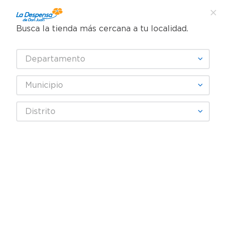
Busca la tienda más cercana a tu localidad.
¿Qué estás buscando?
Departamento
TÉRMINOS MÁS BUSCADOS
SELECCIONA TU TIENDA
1
.
cafe
Municipio
2
.
pampers
GRAPETTE
Distrito
3
.
cerveza
4
.
papel higiénico
Fecha De Release
Filtrar
5
.
shampoo
6
.
dove
producto
1
7
.
leche
8
.
aceite
9
.
garnier