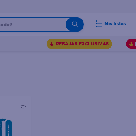
do?
Mis listas
S
REBAJAS EXCLUSIVAS