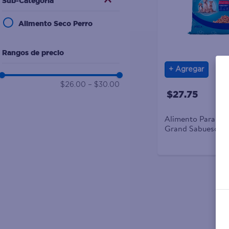
Sub-Categoría
10
.
desodorante
Alimento Seco Perro
Rangos de precio
Agregar
$26.00
–
$30.00
$27.75
Alimento Para Per
Grand Sabueso Sa
Cereales, 10 Mese
Adelante - 20kg /