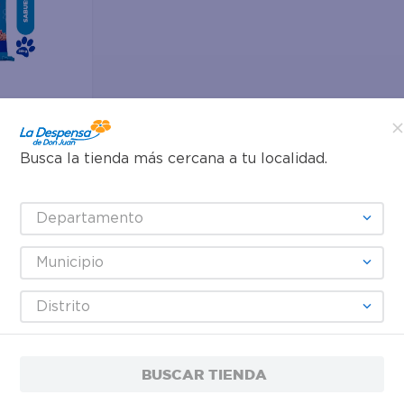
Busca la tienda más cercana a tu localidad.
ro Adulto
Departamento
bor Pollo Y
s En
 44 lbs
Municipio
Distrito
BUSCAR TIENDA