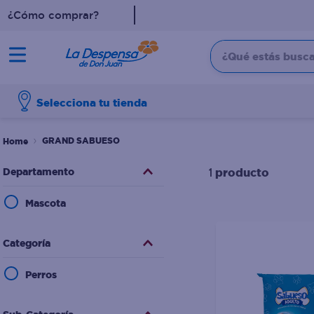
¿Cómo comprar?
¿Qué estás buscan
TÉRMINOS MÁS BUSCADO
Selecciona tu tienda
1
.
cafe
2
.
pampers
GRAND SABUESO
3
.
cerveza
Departamento
producto
1
4
.
papel higiénico
Mascota
5
.
shampoo
6
.
dove
Categoría
7
.
leche
Perros
8
.
aceite
9
.
garnier