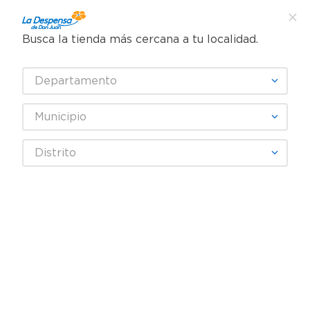
Busca la tienda más cercana a tu localidad.
¿Qué estás buscando?
Departamento
TÉRMINOS MÁS BUSCADOS
SELECCIONA TU TIENDA
1
.
cafe
Municipio
2
.
pampers
GRANADA
Distrito
3
.
cerveza
4
.
papel higiénico
Fecha De Release
Filtrar
5
.
shampoo
6
.
dove
productos
5
7
.
leche
8
.
aceite
9
.
garnier