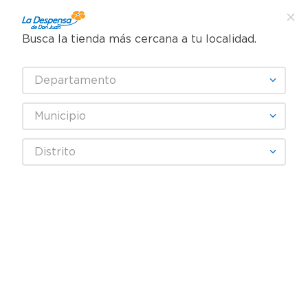
Busca la tienda más cercana a tu localidad.
¿Qué estás buscando?
Departamento
TÉRMINOS MÁS BUSCADOS
SELECCIONA TU TIENDA
1
.
cafe
Municipio
2
.
pampers
GRAN DIA
Distrito
3
.
cerveza
4
.
papel higiénico
Fecha De Release
Filtrar
5
.
shampoo
6
.
dove
productos
15
7
.
leche
8
.
aceite
9
.
garnier