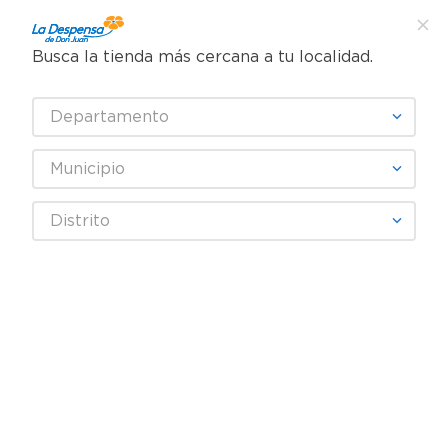
Busca la tienda más cercana a tu localidad.
¿Qué estás buscando?
Departamento
TÉRMINOS MÁS BUSCADOS
SELECCIONA TU TIENDA
1
.
cafe
Municipio
2
.
pampers
GOURMAR
Distrito
3
.
cerveza
4
.
papel higiénico
Fecha De Release
Filtrar
5
.
shampoo
6
.
dove
productos
6
7
.
leche
8
.
aceite
9
.
garnier