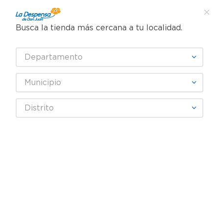
Busca la tienda más cercana a tu localidad.
¿Qué estás buscando?
Departamento
TÉRMINOS MÁS BUSCADOS
SELECCIONA TU TIENDA
1
.
cafe
Municipio
2
.
pampers
GELITO
Distrito
3
.
cerveza
4
.
papel higiénico
Fecha De Release
Filtrar
5
.
shampoo
6
.
dove
producto
1
7
.
leche
8
.
aceite
9
.
garnier