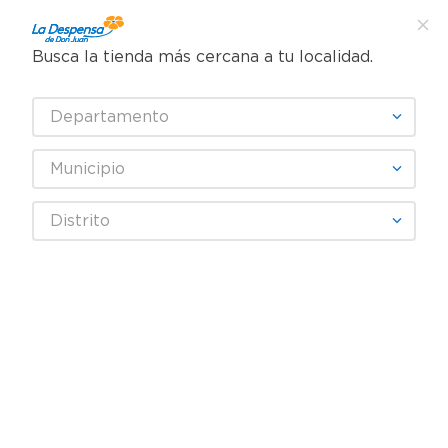
Busca la tienda más cercana a tu localidad.
¿Qué estás buscando?
Departamento
TÉRMINOS MÁS BUSCADOS
SELECCIONA TU TIENDA
1
.
cafe
Municipio
2
.
pampers
GAMBORE
Distrito
3
.
cerveza
4
.
papel higiénico
Fecha De Release
Filtrar
5
.
shampoo
6
.
dove
productos
2
7
.
leche
8
.
aceite
9
.
garnier