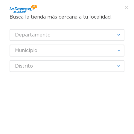
Busca la tienda más cercana a tu localidad.
¿Qué estás buscando?
Departamento
TÉRMINOS MÁS BUSCADOS
SELECCIONA TU TIENDA
1
.
cafe
Municipio
2
.
pampers
FLORIDA
Distrito
3
.
cerveza
4
.
papel higiénico
Fecha De Release
Filtrar
5
.
shampoo
6
.
dove
productos
2
7
.
leche
8
.
aceite
9
.
garnier