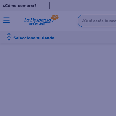
¿Cómo comprar?
¿Qué estás buscan
TÉRMINOS MÁS BUSCADO
Selecciona tu tienda
1
.
cafe
2
.
pampers
3
.
cerveza
4
.
papel higiénico
5
.
shampoo
6
.
dove
7
.
leche
8
.
aceite
9
.
garnier