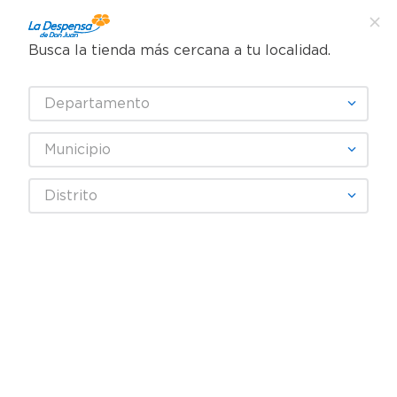
Busca la tienda más cercana a tu localidad.
¿Qué estás buscando?
Departamento
TÉRMINOS MÁS BUSCADOS
SELECCIONA TU TIENDA
1
.
cafe
Municipio
2
.
pampers
Distrito
3
.
cerveza
4
.
papel higiénico
5
.
shampoo
6
.
dove
7
.
leche
8
.
onduladas
9
.
garnier