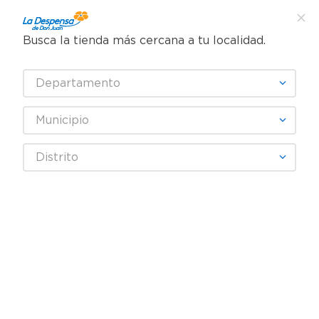
Busca la tienda más cercana a tu localidad.
¿Qué estás buscando?
Departamento
TÉRMINOS MÁS BUSCADOS
SELECCIONA TU TIENDA
1
.
cafe
Municipio
2
.
pampers
EVENFLO
Distrito
3
.
cerveza
4
.
papel higiénico
Fecha De Release
Filtrar
5
.
shampoo
6
.
dove
productos
13
7
.
leche
8
.
aceite
9
.
garnier