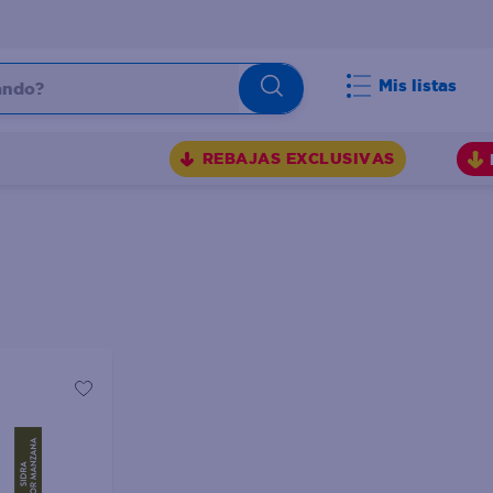
do?
Mis listas
S
REBAJAS EXCLUSIVAS