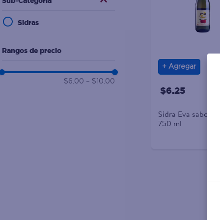
Sub-Categoría
10
.
desodorante
Sidras
Rangos de precio
Agregar
$6.00
–
$10.00
$6.25
Sidra Eva sabor m
750 ml