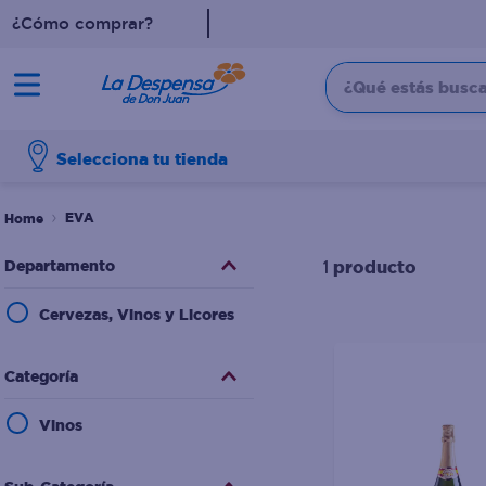
¿Cómo comprar?
¿Qué estás buscan
TÉRMINOS MÁS BUSCADO
Selecciona tu tienda
1
.
cafe
2
.
pampers
EVA
3
.
cerveza
Departamento
producto
1
4
.
papel higiénico
Cervezas, Vinos y Licores
5
.
shampoo
6
.
dove
Categoría
7
.
leche
Vinos
8
.
aceite
9
.
garnier