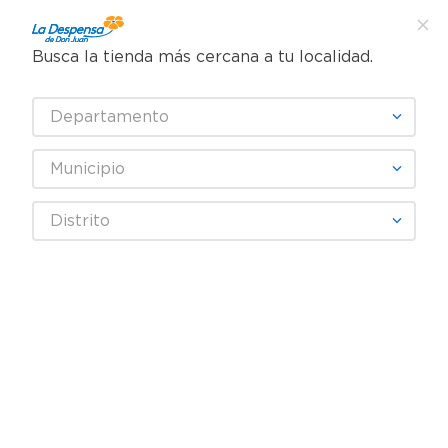
Busca la tienda más cercana a tu localidad.
¿Qué estás buscando?
Departamento
TÉRMINOS MÁS BUSCADOS
SELECCIONA TU TIENDA
1
.
cafe
Municipio
2
.
pampers
EUROPEA
Distrito
3
.
cerveza
4
.
papel higiénico
Fecha De Release
Filtrar
5
.
shampoo
6
.
dove
productos
12
7
.
leche
8
.
aceite
9
.
garnier