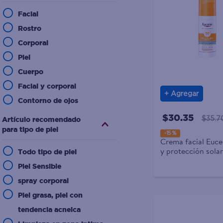
Facial
Rostro
Corporal
Piel
Cuerpo
Facial y corporal
Agregar
Contorno de ojos
Cara
$30.35
Artículo recomendado
$35.7
para tipo de piel
-
15 %
Crema facial Euce
y protección sola
Todo tipo de piel
FPS 50 - 50 ml
Piel Sensible
spray corporal
Piel grasa, piel con
tendencia acneica