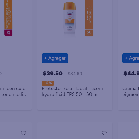
Agregar
Agre
$29.50
$44.
0
$34.69
-
15 %
rin con color
Protector solar facial Eucerin
Crema f
r tono medio
hydro fluid FPS 50 - 50 ml
pigment