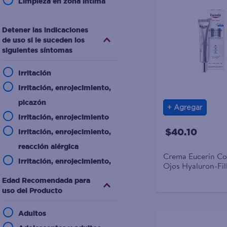
Limpieza en zona intima
Detener las indicaciones
de uso si le suceden los
siguientes síntomas
Irritación
Irritación, enrojecimiento,
picazón
Agregar
Irritación, enrojecimiento
$40.10
Irritación, enrojecimiento,
reacción alérgica
Crema Eucerin C
Irritación, enrojecimiento,
Ojos Hyaluron-Fil
inflamación
Edad Recomendada para
uso del Producto
Irritación, enrojecimiento,
hinchazón
Adultos
Irritación, enrojecimiento,