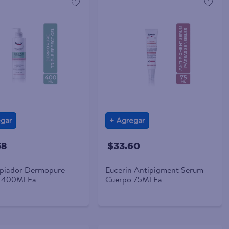
gar
Agregar
58
$33.60
mpiador Dermopure
Eucerin Antipigment Serum
n 400Ml Ea
Cuerpo 75Ml Ea