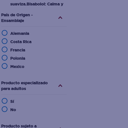
la piel limpia y seca
suaviza.Bisabolol: Calma y
desinflama.Glicerina:
País de Origen -
Ensamblaje
Hidrata.Lanolina: Restau
Urea
Alemania
Panthenol
Costa Rica
Octocrylene, avobenzone,
Francia
homosalate
Polonia
Octocrileno, homosalato,
Mexico
butil
metoxidibenzoilmetano
Producto especializado
Octinoxato, tinosorb s,
para adultos
tinosorb m
Sí
Licochalcona A: Anti-
No
inflamatorio y anti-
enrojecimiento.L-Carnitina;
Producto sujeto a