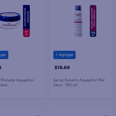
gar
Agregar
8
$18.66
n Pomada Aquaphor
Spray Eucerin Aquaphor Piel
idad
Seca - 150 ml