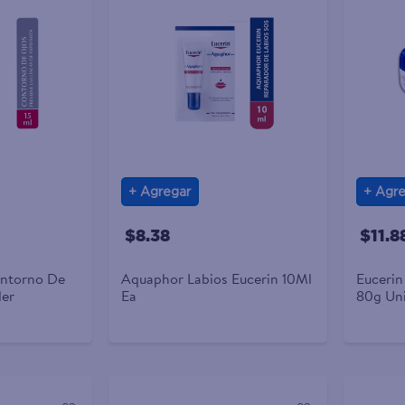
Agregar
Agre
$8.38
$11.8
ontorno De
Aquaphor Labios Eucerin 10Ml
Euceri
ler
Ea
80g Un