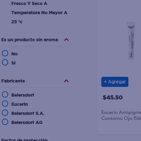
Fresco Y Seco A
Temperatura No Mayor A
25 ºc
Es un producto sin aroma
No
Sí
Fabricante
Agregar
Beiersdorf
$45.50
Eucerin
Eucerin Antipigm
Beiersdorf S.A.
Contorno Ojo 15M
Beiersdorf AG
Factor de protección