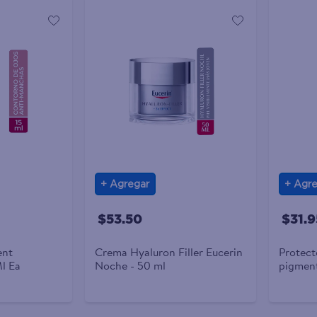
Agregar
Agre
$53.50
$31.9
ent
Crema Hyaluron Filler Eucerin
Protect
l Ea
Noche - 50 ml
pigment