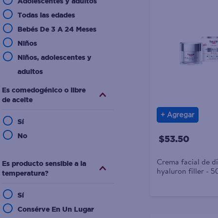
Adolescentes y adultos
erupciones
Todas las edades
Consulta a tu médico si
Bebés De 3 A 24 Meses
alguna reacción alérgica
Niños
aparece.
Niños, adolescentes y
adultos
Leer indicaciones en el
Es comedogénico o libre
de aceite
producto
Adultos y niños
Agregar
Sí
Adolescentes (16 Años) Y
No
$53.50
Adultos
Crema facial de d
Es producto sensible a la
hyaluron filler - 5
temperatura?
Sí
Consérve En Un Lugar