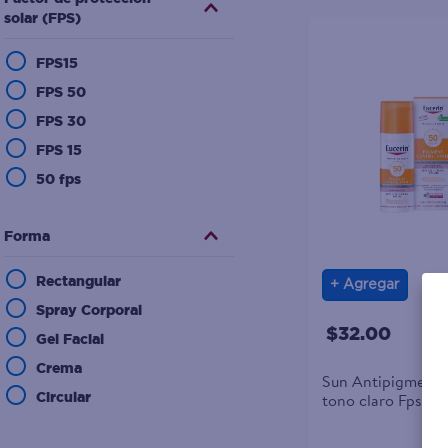
solar (FPS)
FPS15
FPS 50
FPS 30
FPS 15
50 fps
Forma
Rectangular
Agregar
Spray Corporal
$32.00
Gel Facial
Crema
Sun Antipigmento
tono claro Fps 50
Circular