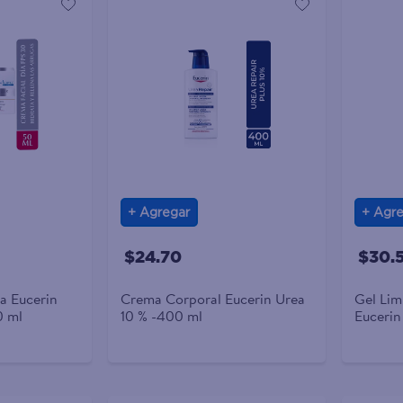
Agregar
Agre
$24.70
$30.
ía Eucerin
Crema Corporal Eucerin Urea
Gel Li
0 ml
10 % -400 ml
Euceri