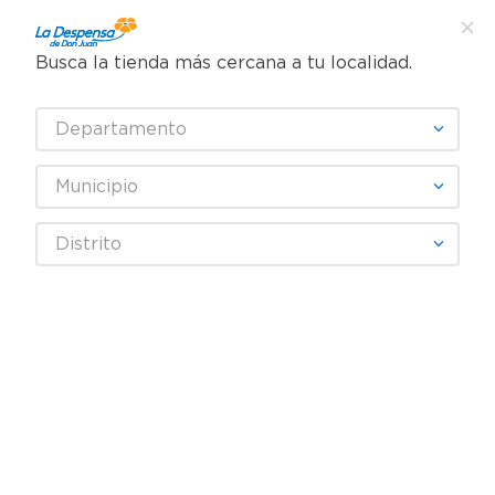
Busca la tienda más cercana a tu localidad.
¿Qué estás buscando?
Departamento
TÉRMINOS MÁS BUSCADOS
SELECCIONA TU TIENDA
1
.
cafe
Municipio
2
.
pampers
DOÑA LAURA
Distrito
3
.
cerveza
4
.
papel higiénico
Fecha De Release
Filtrar
5
.
shampoo
6
.
dove
productos
6
7
.
leche
8
.
aceite
9
.
garnier