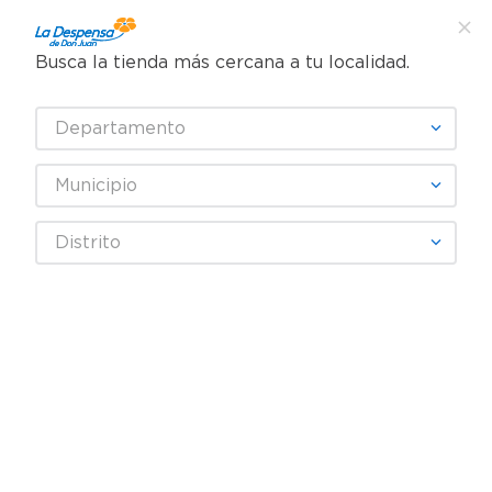
Busca la tienda más cercana a tu localidad.
¿Qué estás buscando?
Departamento
TÉRMINOS MÁS BUSCADOS
SELECCIONA TU TIENDA
1
.
cafe
Municipio
2
.
pampers
DOG CHOW
Distrito
3
.
cerveza
4
.
papel higiénico
Fecha De Release
Filtrar
5
.
shampoo
6
.
dove
productos
20
7
.
leche
8
.
aceite
9
.
garnier