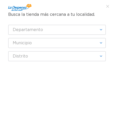
Busca la tienda más cercana a tu localidad.
¿Qué estás buscando?
Departamento
TÉRMINOS MÁS BUSCADOS
SELECCIONA TU TIENDA
1
.
cafe
Municipio
2
.
pampers
DELMY
Distrito
3
.
cerveza
4
.
papel higiénico
Fecha De Release
Filtrar
5
.
shampoo
6
.
dove
productos
13
7
.
leche
8
.
aceite
9
.
garnier