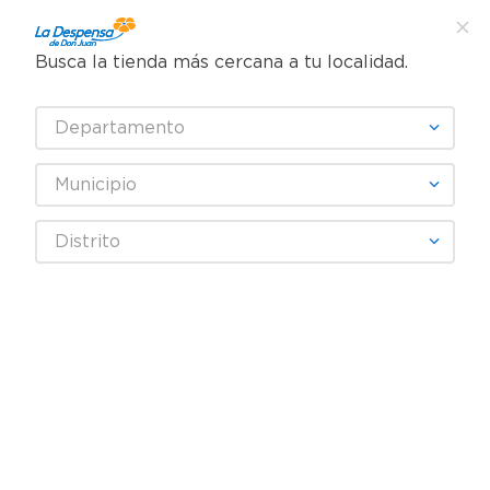
Busca la tienda más cercana a tu localidad.
¿Qué estás buscando?
Departamento
TÉRMINOS MÁS BUSCADOS
SELECCIONA TU TIENDA
1
.
cafe
Municipio
2
.
pampers
CUCKOL
Distrito
3
.
cerveza
4
.
papel higiénico
Fecha De Release
Filtrar
5
.
shampoo
6
.
dove
producto
1
7
.
leche
8
.
aceite
9
.
garnier