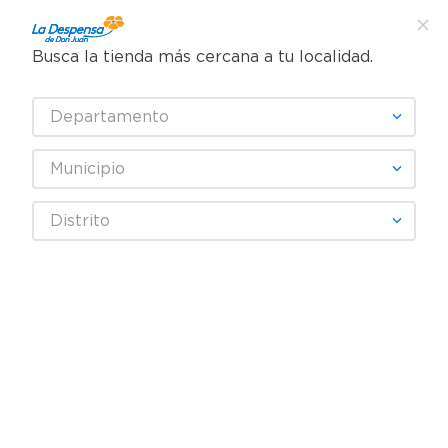
Busca la tienda más cercana a tu localidad.
Departamento
Municipio
Distrito
$5.90
$3.45
Café Colcafé 3 en 1 -
Café ColCafé Mezc
380 g
Capucchino Vainilla -
108 g