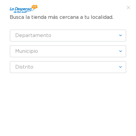
Busca la tienda más cercana a tu localidad.
¿Qué estás buscando?
Departamento
TÉRMINOS MÁS BUSCADOS
SELECCIONA TU TIENDA
1
.
cafe
Municipio
2
.
pampers
CLOROX
Distrito
3
.
cerveza
4
.
papel higiénico
Fecha De Release
Filtrar
5
.
shampoo
6
.
dove
productos
5
7
.
leche
8
.
aceite
9
.
garnier