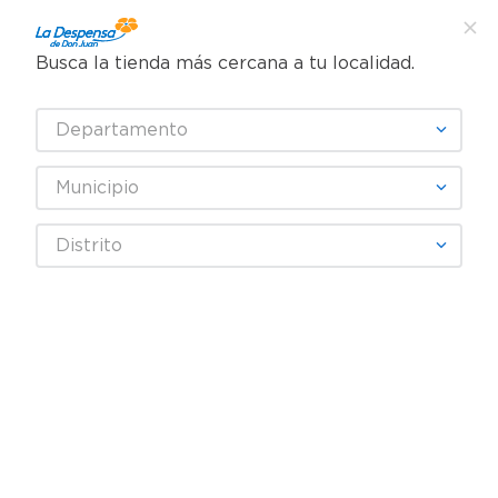
Busca la tienda más cercana a tu localidad.
¿Qué estás buscando?
Departamento
TÉRMINOS MÁS BUSCADOS
SELECCIONA TU TIENDA
1
.
cafe
Municipio
2
.
pampers
CLORETS
Distrito
3
.
cerveza
4
.
papel higiénico
Fecha De Release
Filtrar
5
.
shampoo
6
.
dove
producto
1
7
.
leche
8
.
aceite
9
.
garnier