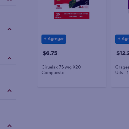
Agregar
Agr
$6.75
$12.
Ciruelax 75 Mg X20
Gragea
Compuesto
Uds - 