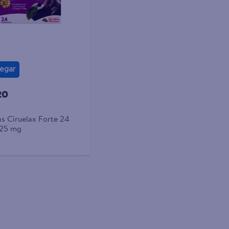
egar
20
s Ciruelax Forte 24
125 mg