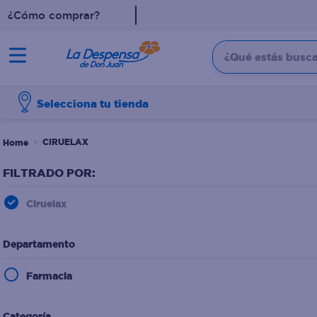
¿Cómo comprar?
¿Qué estás buscan
TÉRMINOS MÁS BUSCADO
Selecciona tu tienda
1
.
cafe
2
.
pampers
CIRUELAX
3
.
cerveza
FILTRADO POR:
4
.
papel higiénico
Ciruelax
5
.
shampoo
6
.
dove
Departamento
7
.
leche
Farmacia
8
.
aceite
9
.
garnier
Categoría