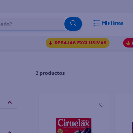
do?
Mis listas
S
REBAJAS EXCLUSIVAS
productos
2