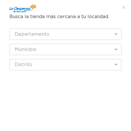
Busca la tienda más cercana a tu localidad.
¿Qué estás buscando?
Departamento
TÉRMINOS MÁS BUSCADOS
SELECCIONA TU TIENDA
1
.
cafe
Municipio
2
.
pampers
CHOCO LISTO
Distrito
3
.
cerveza
4
.
papel higiénico
Fecha De Release
Filtrar
5
.
shampoo
6
.
dove
productos
3
7
.
leche
8
.
garnier
REBAJA
9
.
aceite