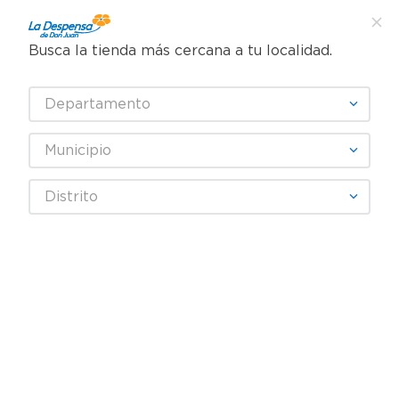
Busca la tienda más cercana a tu localidad.
¿Qué estás buscando?
Departamento
TÉRMINOS MÁS BUSCADOS
SELECCIONA TU TIENDA
1
.
cafe
Municipio
2
.
pampers
CASHITAS
Distrito
3
.
cerveza
4
.
papel higiénico
Fecha De Release
Filtrar
5
.
shampoo
6
.
dove
productos
3
7
.
leche
8
.
aceite
9
.
garnier