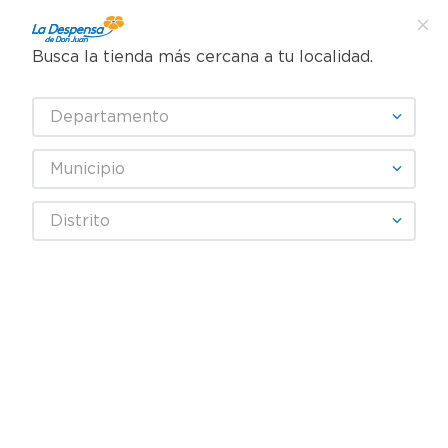
Busca la tienda más cercana a tu localidad.
¿Qué estás buscando?
Departamento
TÉRMINOS MÁS BUSCADOS
SELECCIONA TU TIENDA
1
.
cafe
Municipio
2
.
pampers
CAMPBELL'S
Distrito
3
.
cerveza
4
.
papel higiénico
Fecha De Release
Filtrar
5
.
shampoo
6
.
dove
producto
1
7
.
leche
8
.
aceite
9
.
garnier