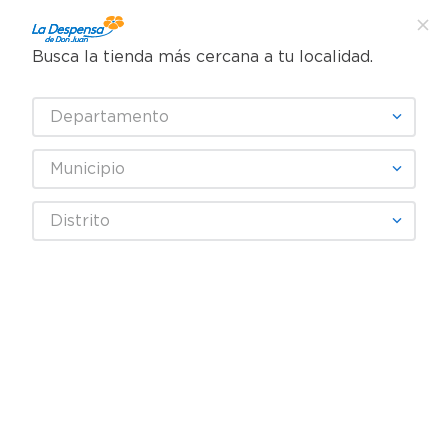
Busca la tienda más cercana a tu localidad.
¿Qué estás buscando?
Departamento
TÉRMINOS MÁS BUSCADOS
SELECCIONA TU TIENDA
1
.
cafe
Municipio
2
.
pampers
Distrito
3
.
cerveza
Fecha De Release
4
.
papel higiénico
5
.
shampoo
productos
0
6
.
dove
7
.
leche
OOPS!
8
.
aceite
9
.
garnier