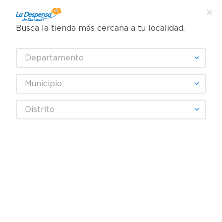
Busca la tienda más cercana a tu localidad.
¿Qué estás buscando?
Departamento
TÉRMINOS MÁS BUSCADOS
SELECCIONA TU TIENDA
1
.
cafe
Municipio
2
.
pampers
CALLOSIL
Distrito
3
.
cerveza
4
.
papel higiénico
Fecha De Release
Filtrar
5
.
shampoo
6
.
dove
producto
1
7
.
leche
8
.
aceite
9
.
garnier