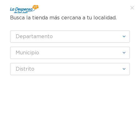
Busca la tienda más cercana a tu localidad.
¿Qué estás buscando?
Departamento
TÉRMINOS MÁS BUSCADOS
SELECCIONA TU TIENDA
1
.
cafe
Municipio
2
.
pampers
CAFECITO
Distrito
3
.
cerveza
4
.
papel higiénico
Fecha De Release
Filtrar
5
.
shampoo
6
.
dove
productos
2
7
.
leche
8
.
aceite
9
.
garnier