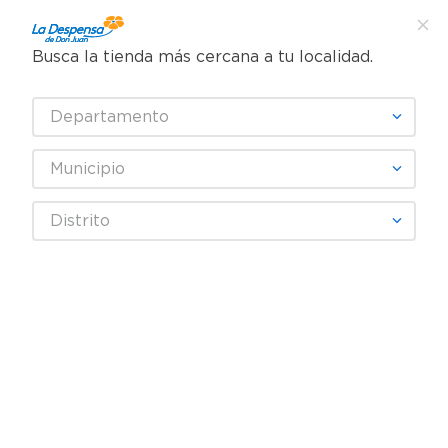
Busca la tienda más cercana a tu localidad.
¿Qué estás buscando?
Departamento
TÉRMINOS MÁS BUSCADOS
SELECCIONA TU TIENDA
1
.
cafe
Municipio
2
.
pampers
BRITTANY
Distrito
3
.
cerveza
4
.
papel higiénico
Fecha De Release
Filtrar
5
.
shampoo
6
.
dove
productos
6
7
.
leche
8
.
aceite
9
.
garnier