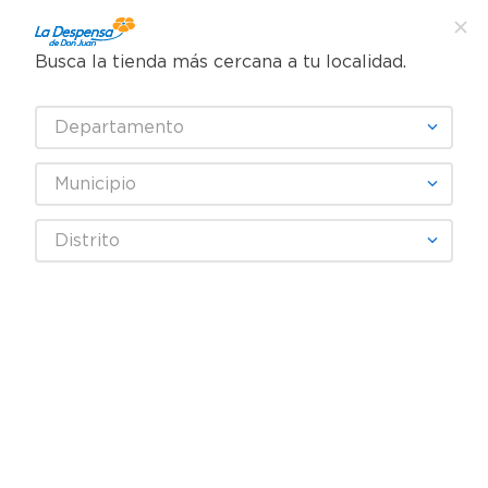
Busca la tienda más cercana a tu localidad.
¿Qué estás buscando?
Departamento
TÉRMINOS MÁS BUSCADOS
SELECCIONA TU TIENDA
1
.
cafe
Municipio
2
.
pampers
BREW RITE
Distrito
3
.
cerveza
4
.
papel higiénico
Fecha De Release
Filtrar
5
.
shampoo
6
.
dove
productos
2
7
.
leche
8
.
onduladas
9
.
garnier