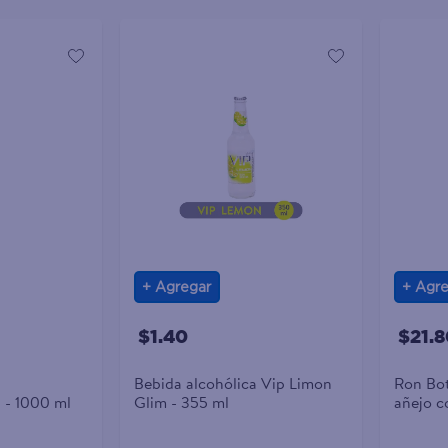
Agregar
Agre
$1.40
$21.8
Bebida alcohólica Vip Limon
Ron Bot
 - 1000 ml
Glim - 355 ml
añejo c
de azúc