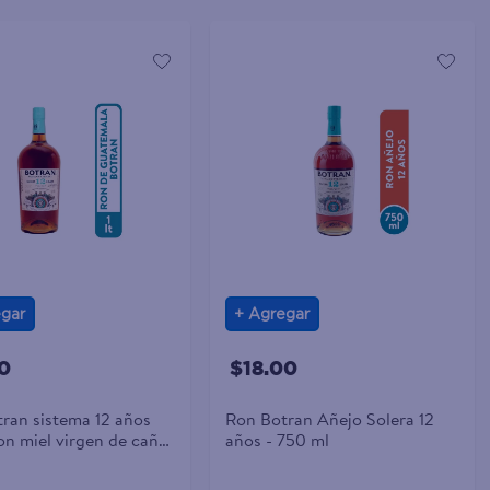
gar
Agregar
0
$18.00
ran sistema 12 años
Ron Botran Añejo Solera 12
on miel virgen de caña
años - 750 ml
ar - 1000 ml