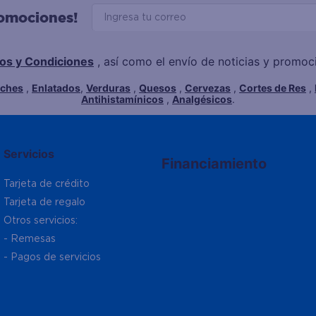
romociones!
os y Condiciones
, así como el envío de noticias y promo
eches
,
Enlatados
,
Verduras
,
Quesos
,
Cervezas
,
Cortes de Res
,
Antihistamínicos
,
Analgésicos
.
Servicios
Financiamiento
Tarjeta de crédito
Tarjeta de regalo
Otros servicios:
- Remesas
- Pagos de servicios